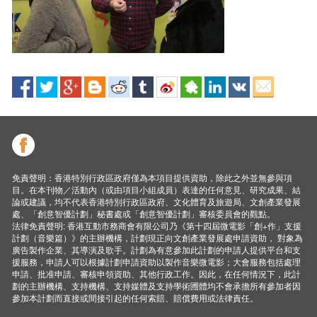
免責聲明：香港特別行政區政府僅為本項目提供資助，除此之外並無參與項
目。在本刊物／活動內（或由項目小組成員）表達的任何意見、研究成果、結
論或建議，均不代表香港特別行政區政府、文化體育及旅遊局、文創產業發展
處、「創意智優計劃」秘書處或「創意智優計劃」審核委員會的觀點。
法律免責聲明: 香港互動市務商會有限公司乃《第十四屆微電影「創+作」支援
計劃（音樂篇）》的主辦機構，計劃現正向文創產業發展處申請資助， 對象為
廣告製作企業、其導演及歌手。計劃為有意參加此計劃的申請人提供平台和支
援服務，申請人可以根據計劃申請資助以製作音樂微電影；大會服務包括處理
申請、批准申請、審核申領資助、其他行政工作。因此，在任何情況下，此計
劃的主辦機構、支持機構、支持媒體及支持學術圑體均不會承擔所有參加者因
參加本計劃而直接或間接引起的任何索賠、賠償費用或法律責任。