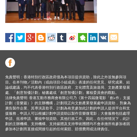
免責聲明：香港特別行政區政府僅為本項目提供資助，除此之外並無參與項
目。在本刊物／活動內（或由項目小組成員）表達的任何意見、研究成果、結
論或建議，均不代表香港特別行政區政府、文化體育及旅遊局、文創產業發展
處、「創意智優計劃」秘書處或「創意智優計劃」審核委員會的觀點。
法律免責聲明: 香港互動市務商會有限公司乃《第十四屆微電影「創+作」支援
計劃（音樂篇）》的主辦機構，計劃現正向文創產業發展處申請資助， 對象為
廣告製作企業、其導演及歌手。計劃為有意參加此計劃的申請人提供平台和支
援服務，申請人可以根據計劃申請資助以製作音樂微電影；大會服務包括處理
申請、批准申請、審核申領資助、其他行政工作。因此，在任何情況下，此計
劃的主辦機構、支持機構、支持媒體及支持學術圑體均不會承擔所有參加者因
參加本計劃而直接或間接引起的任何索賠、賠償費用或法律責任。