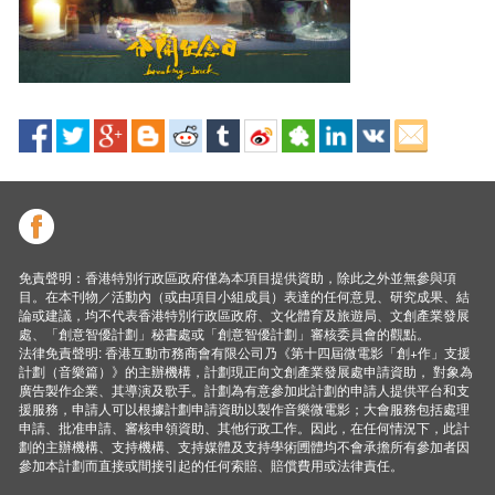
免責聲明：香港特別行政區政府僅為本項目提供資助，除此之外並無參與項
目。在本刊物／活動內（或由項目小組成員）表達的任何意見、研究成果、結
論或建議，均不代表香港特別行政區政府、文化體育及旅遊局、文創產業發展
處、「創意智優計劃」秘書處或「創意智優計劃」審核委員會的觀點。
法律免責聲明: 香港互動市務商會有限公司乃《第十四屆微電影「創+作」支援
計劃（音樂篇）》的主辦機構，計劃現正向文創產業發展處申請資助， 對象為
廣告製作企業、其導演及歌手。計劃為有意參加此計劃的申請人提供平台和支
援服務，申請人可以根據計劃申請資助以製作音樂微電影；大會服務包括處理
申請、批准申請、審核申領資助、其他行政工作。因此，在任何情況下，此計
劃的主辦機構、支持機構、支持媒體及支持學術圑體均不會承擔所有參加者因
參加本計劃而直接或間接引起的任何索賠、賠償費用或法律責任。