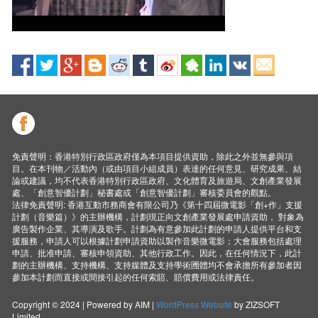
免責聲明：香港特別行政區政府僅為本項目提供資助，除此之外並無參與項
目。在本刊物／活動內（或由項目小組成員）表達的任何意見、研究成果、結
論或建議，均不代表香港特別行政區政府、文化體育及旅遊局、文創產業發展
處、「創意智優計劃」秘書處或「創意智優計劃」審核委員會的觀點。
法律免責聲明: 香港互動市務商會有限公司乃《第十四屆微電影「創+作」支援
計劃（音樂篇）》的主辦機構，計劃現正向文創產業發展處申請資助， 對象為
廣告製作企業、其導演及歌手。計劃為有意參加此計劃的申請人提供平台和支
援服務，申請人可以根據計劃申請資助以製作音樂微電影；大會服務包括處理
申請、批准申請、審核申領資助、其他行政工作。因此，在任何情況下，此計
劃的主辦機構、支持機構、支持媒體及支持學術圑體均不會承擔所有參加者因
參加本計劃而直接或間接引起的任何索賠、賠償費用或法律責任。
Copyright © 2024 | Powered by AIM |
WordPress Website
by ZIZSOFT
Limited