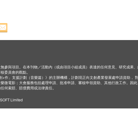
並無參與項目。在本刊物／活動內（或由項目小組成員）表達的任何意見、研究成果、
審核委員會的觀點。
「創+作」支援計劃（音樂篇）》的主辦機構，計劃現正向文創產業發展處申請資助， 
音樂微電影；大會服務包括處理申請、批准申請、審核申領資助、其他行政工作。因此
的任何索賠、賠償費用或法律責任。
ZSOFT Limited