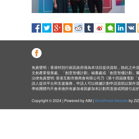
免責聲明：香港特別行政區政府僅為本項目提供資助，除此之外
文創產業發展處、「創意智優計劃」秘書處或「創意智優計劃」
法律免責聲明: 香港互動市務商會有限公司乃《第十四屆微電影
請人提供平台和支援服務，申請人可以根據計劃申請資助以製作
學術圑體均不會承擔所有參加者因參加本計劃而直接或間接引起
Copyright © 2024 | Powered by AIM |
WordPress Website
by ZI