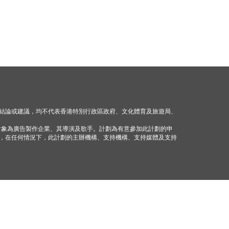
結論或建議，均不代表香港特別行政區政府、文化體育及旅遊局、
對象為廣告製作企業、其導演及歌手。計劃為有意參加此計劃的申
，在任何情況下，此計劃的主辦機構、支持機構、支持媒體及支持