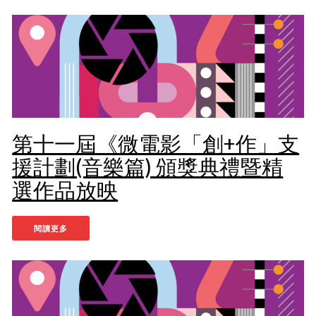
第十一屆《微電影「創+作」支
援計劃(音樂篇) 頒獎典禮暨精
選作品放映
閱讀更多