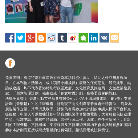
免責聲明：香港特別行政區政府僅為本項目提供資助，除此之外並無參與項
目。在本刊物／活動內（或由項目小組成員）表達的任何意見、研究成果、結
論或建議，均不代表香港特別行政區政府、文化體育及旅遊局、文創產業發展
處、「創意智優計劃」秘書處或「創意智優計劃」審核委員會的觀點。
法律免責聲明: 香港互動市務商會有限公司乃《第十四屆微電影「創+作」支援
計劃（音樂篇）》的主辦機構，計劃現正向文創產業發展處申請資助， 對象為
廣告製作企業、其導演及歌手。計劃為有意參加此計劃的申請人提供平台和支
援服務，申請人可以根據計劃申請資助以製作音樂微電影；大會服務包括處理
申請、批准申請、審核申領資助、其他行政工作。因此，在任何情況下，此計
劃的主辦機構、支持機構、支持媒體及支持學術圑體均不會承擔所有參加者因
參加本計劃而直接或間接引起的任何索賠、賠償費用或法律責任。