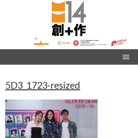
5D3_1723-resized