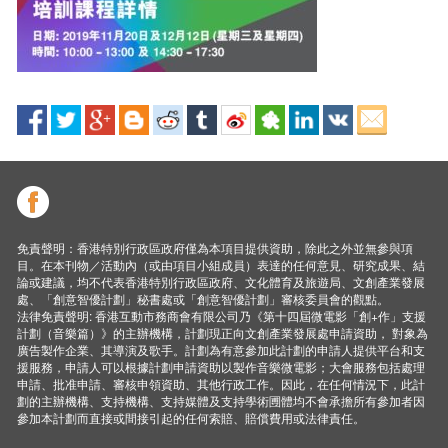
免責聲明：香港特別行政區政府僅為本項目提供資助，除此之外並無參與項
目。在本刊物／活動內（或由項目小組成員）表達的任何意見、研究成果、結
論或建議，均不代表香港特別行政區政府、文化體育及旅遊局、文創產業發展
處、「創意智優計劃」秘書處或「創意智優計劃」審核委員會的觀點。
法律免責聲明: 香港互動市務商會有限公司乃《第十四屆微電影「創+作」支援
計劃（音樂篇）》的主辦機構，計劃現正向文創產業發展處申請資助， 對象為
廣告製作企業、其導演及歌手。計劃為有意參加此計劃的申請人提供平台和支
援服務，申請人可以根據計劃申請資助以製作音樂微電影；大會服務包括處理
申請、批准申請、審核申領資助、其他行政工作。因此，在任何情況下，此計
劃的主辦機構、支持機構、支持媒體及支持學術圑體均不會承擔所有參加者因
參加本計劃而直接或間接引起的任何索賠、賠償費用或法律責任。