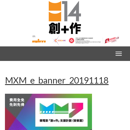
MXM_e_banner_20191118