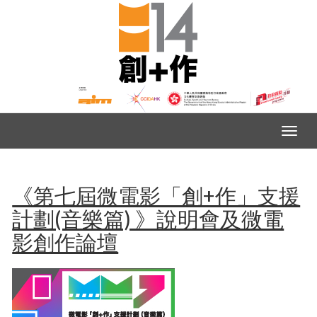
《第七屆微電影「創+作」支援
計劃(音樂篇) 》說明會及微電
影創作論壇