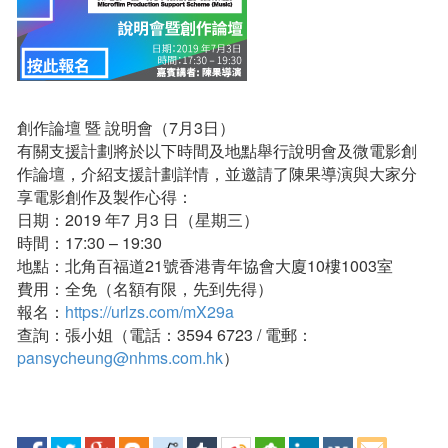
創作論壇 暨 說明會（7月3日）
有關支援計劃將於以下時間及地點舉行說明會及微電影創
作論壇，介紹支援計劃詳情，並邀請了陳果導演與大家分
享電影創作及製作心得：
日期：2019 年7 月3 日（星期三）
時間：17:30 – 19:30
地點：北角百福道21號香港青年協會大廈10樓1003室
費用：全免（名額有限，先到先得）
報名：
https://urlzs.com/mX29a
查詢：張小姐（電話：3594 6723 / 電郵：
pansycheung@nhms.com.hk
）