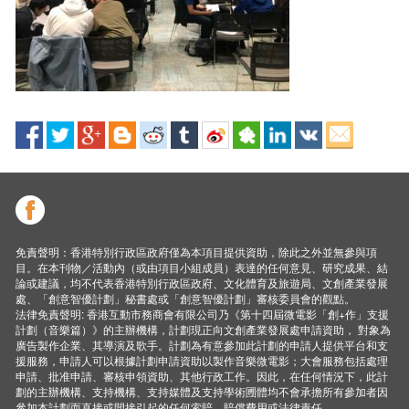
免責聲明：香港特別行政區政府僅為本項目提供資助，除此之外並無參與項
目。在本刊物／活動內（或由項目小組成員）表達的任何意見、研究成果、結
論或建議，均不代表香港特別行政區政府、文化體育及旅遊局、文創產業發展
處、「創意智優計劃」秘書處或「創意智優計劃」審核委員會的觀點。
法律免責聲明: 香港互動市務商會有限公司乃《第十四屆微電影「創+作」支援
計劃（音樂篇）》的主辦機構，計劃現正向文創產業發展處申請資助， 對象為
廣告製作企業、其導演及歌手。計劃為有意參加此計劃的申請人提供平台和支
援服務，申請人可以根據計劃申請資助以製作音樂微電影；大會服務包括處理
申請、批准申請、審核申領資助、其他行政工作。因此，在任何情況下，此計
劃的主辦機構、支持機構、支持媒體及支持學術圑體均不會承擔所有參加者因
參加本計劃而直接或間接引起的任何索賠、賠償費用或法律責任。