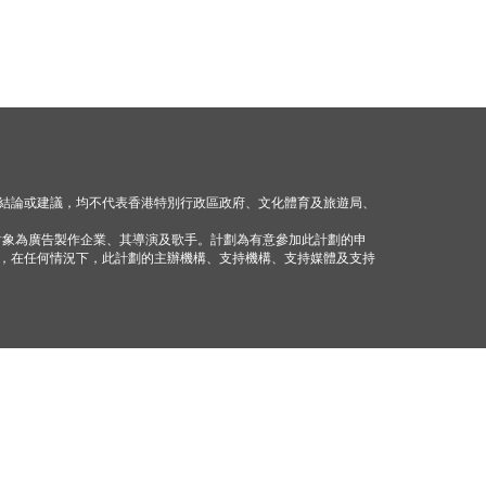
結論或建議，均不代表香港特別行政區政府、文化體育及旅遊局、
對象為廣告製作企業、其導演及歌手。計劃為有意參加此計劃的申
，在任何情況下，此計劃的主辦機構、支持機構、支持媒體及支持