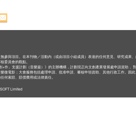
並無參與項目。在本刊物／活動內（或由項目小組成員）表達的任何意見、研究成果、
審核委員會的觀點。
「創+作」支援計劃（音樂篇）》的主辦機構，計劃現正向文創產業發展處申請資助， 
音樂微電影；大會服務包括處理申請、批准申請、審核申領資助、其他行政工作。因此
的任何索賠、賠償費用或法律責任。
ZSOFT Limited