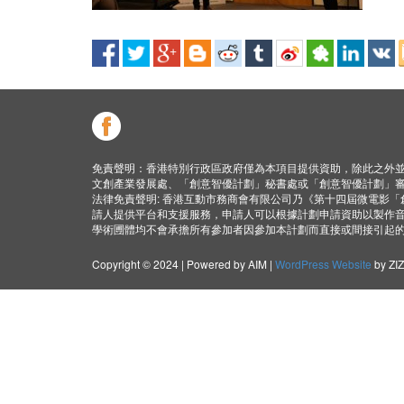
免責聲明：香港特別行政區政府僅為本項目提供資助，除此之外
文創產業發展處、「創意智優計劃」秘書處或「創意智優計劃」
法律免責聲明: 香港互動市務商會有限公司乃《第十四屆微電影
請人提供平台和支援服務，申請人可以根據計劃申請資助以製作
學術圑體均不會承擔所有參加者因參加本計劃而直接或間接引起
Copyright © 2024 | Powered by AIM |
WordPress Website
by ZI