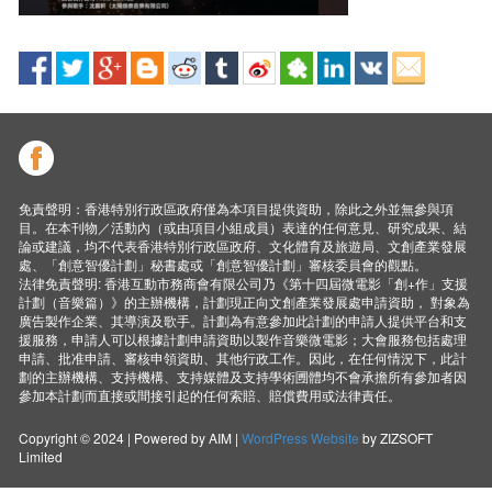
免責聲明：香港特別行政區政府僅為本項目提供資助，除此之外並無參與項
目。在本刊物／活動內（或由項目小組成員）表達的任何意見、研究成果、結
論或建議，均不代表香港特別行政區政府、文化體育及旅遊局、文創產業發展
處、「創意智優計劃」秘書處或「創意智優計劃」審核委員會的觀點。
法律免責聲明: 香港互動市務商會有限公司乃《第十四屆微電影「創+作」支援
計劃（音樂篇）》的主辦機構，計劃現正向文創產業發展處申請資助， 對象為
廣告製作企業、其導演及歌手。計劃為有意參加此計劃的申請人提供平台和支
援服務，申請人可以根據計劃申請資助以製作音樂微電影；大會服務包括處理
申請、批准申請、審核申領資助、其他行政工作。因此，在任何情況下，此計
劃的主辦機構、支持機構、支持媒體及支持學術圑體均不會承擔所有參加者因
參加本計劃而直接或間接引起的任何索賠、賠償費用或法律責任。
Copyright © 2024 | Powered by AIM |
WordPress Website
by ZIZSOFT
Limited