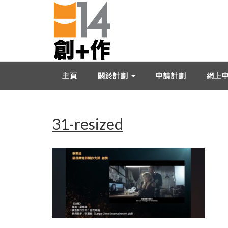
主頁
關於計劃
申請計劃
網上
31-resized