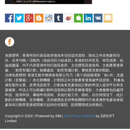
免責聲明：香港特別行政區政府僅為本項目提供資助，除此之外並無參與項
目。在本刊物／活動內（或由項目小組成員）表達的任何意見、研究成果、結
論或建議，均不代表香港特別行政區政府、文化體育及旅遊局、文創產業發展
處、「創意智優計劃」秘書處或「創意智優計劃」審核委員會的觀點。
法律免責聲明: 香港互動市務商會有限公司乃《第十四屆微電影「創+作」支援
計劃（音樂篇）》的主辦機構，計劃現正向文創產業發展處申請資助， 對象為
廣告製作企業、其導演及歌手。計劃為有意參加此計劃的申請人提供平台和支
援服務，申請人可以根據計劃申請資助以製作音樂微電影；大會服務包括處理
申請、批准申請、審核申領資助、其他行政工作。因此，在任何情況下，此計
劃的主辦機構、支持機構、支持媒體及支持學術圑體均不會承擔所有參加者因
參加本計劃而直接或間接引起的任何索賠、賠償費用或法律責任。
Copyright © 2024 | Powered by AIM |
WordPress Website
by ZIZSOFT
Limited