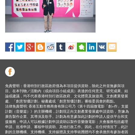
免責聲明：香港特別行政區政府僅為本項目提供資助，除此之外並無參與項
目。在本刊物／活動內（或由項目小組成員）表達的任何意見、研究成果、結
論或建議，均不代表香港特別行政區政府、文化體育及旅遊局、文創產業發展
處、「創意智優計劃」秘書處或「創意智優計劃」審核委員會的觀點。
法律免責聲明: 香港互動市務商會有限公司乃《第十四屆微電影「創+作」支援
計劃（音樂篇）》的主辦機構，計劃現正向文創產業發展處申請資助， 對象為
廣告製作企業、其導演及歌手。計劃為有意參加此計劃的申請人提供平台和支
援服務，申請人可以根據計劃申請資助以製作音樂微電影；大會服務包括處理
申請、批准申請、審核申領資助、其他行政工作。因此，在任何情況下，此計
劃的主辦機構、支持機構、支持媒體及支持學術圑體均不會承擔所有參加者因