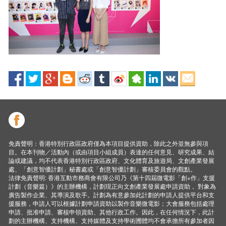
免責聲明：香港特別行政區政府僅為本項目提供資助，除此之外並無參與項
目。在本刊物／活動內（或由項目小組成員）表達的任何意見、研究成果、結
論或建議，均不代表香港特別行政區政府、文化體育及旅遊局、文創產業發展
處、「創意智優計劃」秘書處或「創意智優計劃」審核委員會的觀點。
法律免責聲明: 香港互動市務商會有限公司乃《第十四屆微電影「創+作」支援
計劃（音樂篇）》的主辦機構，計劃現正向文創產業發展處申請資助， 對象為
廣告製作企業、其導演及歌手。計劃為有意參加此計劃的申請人提供平台和支
援服務，申請人可以根據計劃申請資助以製作音樂微電影；大會服務包括處理
申請、批准申請、審核申領資助、其他行政工作。因此，在任何情況下，此計
劃的主辦機構、支持機構、支持媒體及支持學術圑體均不會承擔所有參加者因