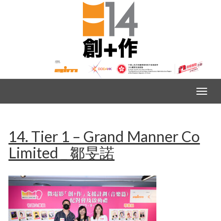
14. Tier 1 – Grand Manner Co
Limited _ 鄒旻諾