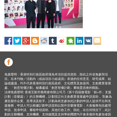
免責聲明：香港特別行政區政府僅為本項目提供資助，除此之外並無參與項
目。在本刊物／活動內（或由項目小組成員）表達的任何意見、研究成果、結
論或建議，均不代表香港特別行政區政府、文化體育及旅遊局、文創產業發展
處、「創意智優計劃」秘書處或「創意智優計劃」審核委員會的觀點。
法律免責聲明: 香港互動市務商會有限公司乃《第十四屆微電影「創+作」支援
計劃（音樂篇）》的主辦機構，計劃現正向文創產業發展處申請資助， 對象為
廣告製作企業、其導演及歌手。計劃為有意參加此計劃的申請人提供平台和支
援服務，申請人可以根據計劃申請資助以製作音樂微電影；大會服務包括處理
申請、批准申請、審核申領資助、其他行政工作。因此，在任何情況下，此計
劃的主辦機構、支持機構、支持媒體及支持學術圑體均不會承擔所有參加者因