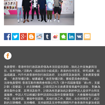
免責聲明：香港特別行政區政府僅為本項目提供資助，除此之外並無參與項
目。在本刊物／活動內（或由項目小組成員）表達的任何意見、研究成果、結
論或建議，均不代表香港特別行政區政府、文化體育及旅遊局、文創產業發展
處、「創意智優計劃」秘書處或「創意智優計劃」審核委員會的觀點。
法律免責聲明: 香港互動市務商會有限公司乃《第十四屆微電影「創+作」支援
計劃（音樂篇）》的主辦機構，計劃現正向文創產業發展處申請資助， 對象為
廣告製作企業、其導演及歌手。計劃為有意參加此計劃的申請人提供平台和支
援服務，申請人可以根據計劃申請資助以製作音樂微電影；大會服務包括處理
申請、批准申請、審核申領資助、其他行政工作。因此，在任何情況下，此計
劃的主辦機構、支持機構、支持媒體及支持學術圑體均不會承擔所有參加者因