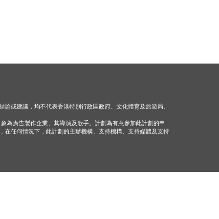
結論或建議，均不代表香港特別行政區政府、文化體育及旅遊局、
對象為廣告製作企業、其導演及歌手。計劃為有意參加此計劃的申
，在任何情況下，此計劃的主辦機構、支持機構、支持媒體及支持