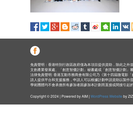
免責聲明：香港特別行政區政府僅為本項目提供資助，除此之外
文創產業發展處、「創意智優計劃」秘書處或「創意智優計劃」
法律免責聲明: 香港互動市務商會有限公司乃《第十四屆微電影
請人提供平台和支援服務，申請人可以根據計劃申請資助以製作
學術圑體均不會承擔所有參加者因參加本計劃而直接或間接引起
Copyright © 2024 | Powered by AIM |
WordPress Website
by ZI