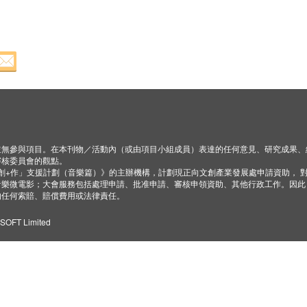
並無參與項目。在本刊物／活動內（或由項目小組成員）表達的任何意見、研究成果、
審核委員會的觀點。
「創+作」支援計劃（音樂篇）》的主辦機構，計劃現正向文創產業發展處申請資助， 
音樂微電影；大會服務包括處理申請、批准申請、審核申領資助、其他行政工作。因此
的任何索賠、賠償費用或法律責任。
ZSOFT Limited