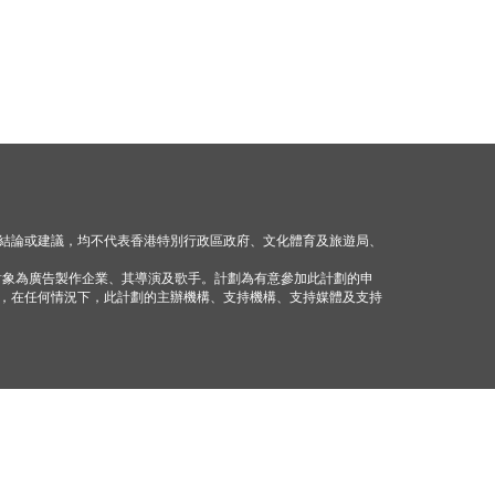
結論或建議，均不代表香港特別行政區政府、文化體育及旅遊局、
對象為廣告製作企業、其導演及歌手。計劃為有意參加此計劃的申
，在任何情況下，此計劃的主辦機構、支持機構、支持媒體及支持