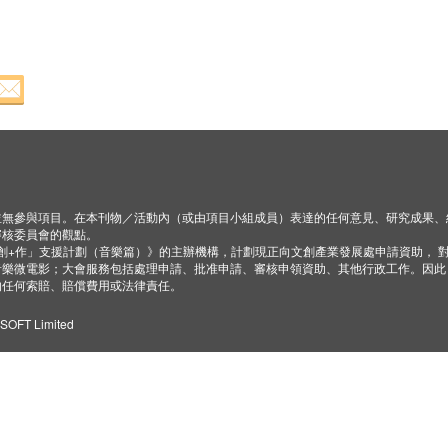
並無參與項目。在本刊物／活動內（或由項目小組成員）表達的任何意見、研究成果、
審核委員會的觀點。
「創+作」支援計劃（音樂篇）》的主辦機構，計劃現正向文創產業發展處申請資助， 
音樂微電影；大會服務包括處理申請、批准申請、審核申領資助、其他行政工作。因此
的任何索賠、賠償費用或法律責任。
ZSOFT Limited