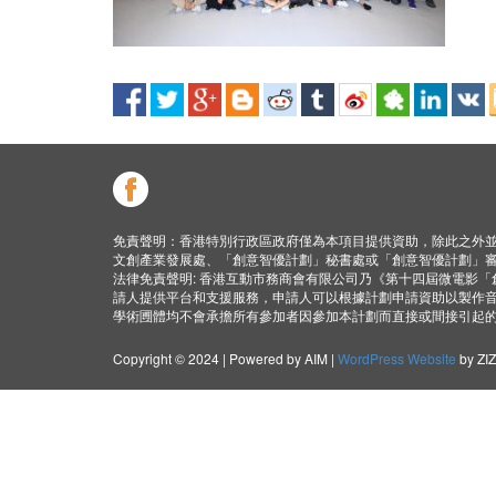
免責聲明：香港特別行政區政府僅為本項目提供資助，除此之外
文創產業發展處、「創意智優計劃」秘書處或「創意智優計劃」
法律免責聲明: 香港互動市務商會有限公司乃《第十四屆微電影
請人提供平台和支援服務，申請人可以根據計劃申請資助以製作
學術圑體均不會承擔所有參加者因參加本計劃而直接或間接引起
Copyright © 2024 | Powered by AIM |
WordPress Website
by ZI