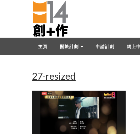
主頁
關於計劃
申請計劃
網上
27-resized