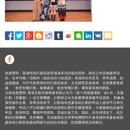
免責聲明：香港特別行政區政府僅為本項目提供資助，除此之外並無參與項
目。在本刊物／活動內（或由項目小組成員）表達的任何意見、研究成果、結
論或建議，均不代表香港特別行政區政府、文化體育及旅遊局、文創產業發展
處、「創意智優計劃」秘書處或「創意智優計劃」審核委員會的觀點。
法律免責聲明: 香港互動市務商會有限公司乃《第十四屆微電影「創+作」支援
計劃（音樂篇）》的主辦機構，計劃現正向文創產業發展處申請資助， 對象為
廣告製作企業、其導演及歌手。計劃為有意參加此計劃的申請人提供平台和支
援服務，申請人可以根據計劃申請資助以製作音樂微電影；大會服務包括處理
申請、批准申請、審核申領資助、其他行政工作。因此，在任何情況下，此計
劃的主辦機構、支持機構、支持媒體及支持學術圑體均不會承擔所有參加者因
參加本計劃而直接或間接引起的任何索賠、賠償費用或法律責任。