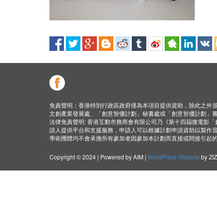
免責聲明：香港特別行政區政府僅為本項目提供資助，除此之外
文創產業發展處、「創意智優計劃」秘書處或「創意智優計劃」
法律免責聲明: 香港互動市務商會有限公司乃《第十四屆微電影
請人提供平台和支援服務，申請人可以根據計劃申請資助以製作
學術圑體均不會承擔所有參加者因參加本計劃而直接或間接引起
Copyright © 2024 | Powered by AIM |
WordPress Website
by ZI