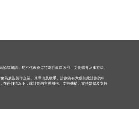
結論或建議，均不代表香港特別行政區政府、文化體育及旅遊局、
對象為廣告製作企業、其導演及歌手。計劃為有意參加此計劃的申
，在任何情況下，此計劃的主辦機構、支持機構、支持媒體及支持