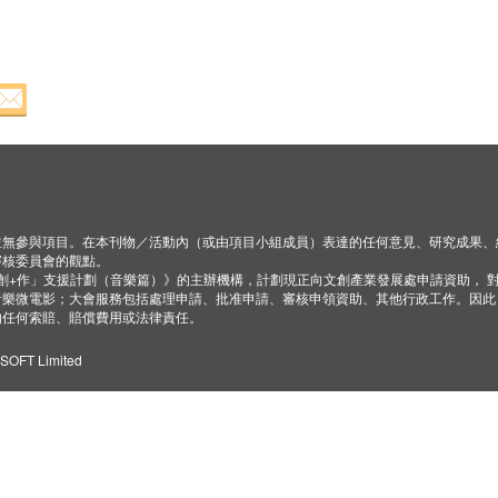
並無參與項目。在本刊物／活動內（或由項目小組成員）表達的任何意見、研究成果、
審核委員會的觀點。
「創+作」支援計劃（音樂篇）》的主辦機構，計劃現正向文創產業發展處申請資助， 
音樂微電影；大會服務包括處理申請、批准申請、審核申領資助、其他行政工作。因此
的任何索賠、賠償費用或法律責任。
ZSOFT Limited