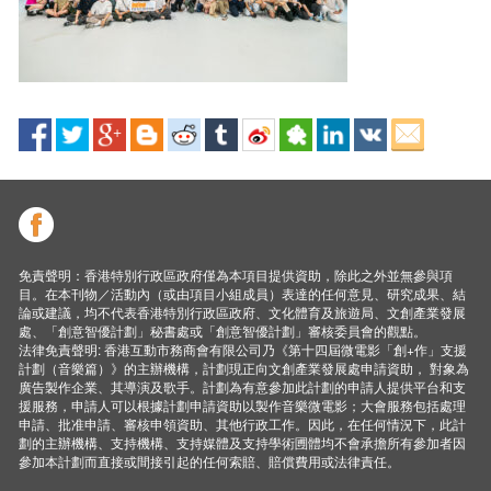
免責聲明：香港特別行政區政府僅為本項目提供資助，除此之外並無參與項
目。在本刊物／活動內（或由項目小組成員）表達的任何意見、研究成果、結
論或建議，均不代表香港特別行政區政府、文化體育及旅遊局、文創產業發展
處、「創意智優計劃」秘書處或「創意智優計劃」審核委員會的觀點。
法律免責聲明: 香港互動市務商會有限公司乃《第十四屆微電影「創+作」支援
計劃（音樂篇）》的主辦機構，計劃現正向文創產業發展處申請資助， 對象為
廣告製作企業、其導演及歌手。計劃為有意參加此計劃的申請人提供平台和支
援服務，申請人可以根據計劃申請資助以製作音樂微電影；大會服務包括處理
申請、批准申請、審核申領資助、其他行政工作。因此，在任何情況下，此計
劃的主辦機構、支持機構、支持媒體及支持學術圑體均不會承擔所有參加者因
參加本計劃而直接或間接引起的任何索賠、賠償費用或法律責任。