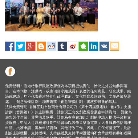
免責聲明：香港特別行政區政府僅為本項目提供資助，除此之外並無參與項
目。在本刊物／活動內（或由項目小組成員）表達的任何意見、研究成果、結
論或建議，均不代表香港特別行政區政府、文化體育及旅遊局、文創產業發展
處、「創意智優計劃」秘書處或「創意智優計劃」審核委員會的觀點。
法律免責聲明: 香港互動市務商會有限公司乃《第十四屆微電影「創+作」支援
計劃（音樂篇）》的主辦機構，計劃現正向文創產業發展處申請資助， 對象為
廣告製作企業、其導演及歌手。計劃為有意參加此計劃的申請人提供平台和支
援服務，申請人可以根據計劃申請資助以製作音樂微電影；大會服務包括處理
申請、批准申請、審核申領資助、其他行政工作。因此，在任何情況下，此計
劃的主辦機構、支持機構、支持媒體及支持學術圑體均不會承擔所有參加者因
參加本計劃而直接或間接引起的任何索賠、賠償費用或法律責任。