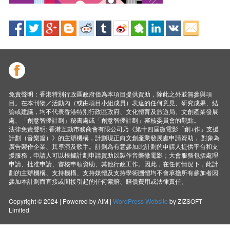
免責聲明：香港特別行政區政府僅為本項目提供資助，除此之外並無參與項
目。在本刊物／活動內（或由項目小組成員）表達的任何意見、研究成果、結
論或建議，均不代表香港特別行政區政府、文化體育及旅遊局、文創產業發展
處、「創意智優計劃」秘書處或「創意智優計劃」審核委員會的觀點。
法律免責聲明: 香港互動市務商會有限公司乃《第十四屆微電影「創+作」支援
計劃（音樂篇）》的主辦機構，計劃現正向文創產業發展處申請資助， 對象為
廣告製作企業、其導演及歌手。計劃為有意參加此計劃的申請人提供平台和支
援服務，申請人可以根據計劃申請資助以製作音樂微電影；大會服務包括處理
申請、批准申請、審核申領資助、其他行政工作。因此，在任何情況下，此計
劃的主辦機構、支持機構、支持媒體及支持學術圑體均不會承擔所有參加者因
參加本計劃而直接或間接引起的任何索賠、賠償費用或法律責任。
Copyright © 2024 | Powered by AIM |
WordPress Website
by ZIZSOFT
Limited