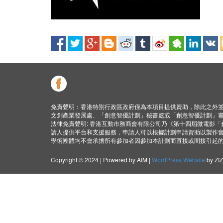
免責聲明：香港特別行政區政府僅為本項目提供資助，除此之外
文創產業發展處、「創意智優計劃」秘書處或「創意智優計劃」
法律免責聲明: 香港互動市務商會有限公司乃《第十四屆微電影
請人提供平台和支援服務，申請人可以根據計劃申請資助以製作
學術圑體均不會承擔所有參加者因參加本計劃而直接或間接引起
Copyright © 2024 | Powered by AIM |
WordPress Website
by ZI