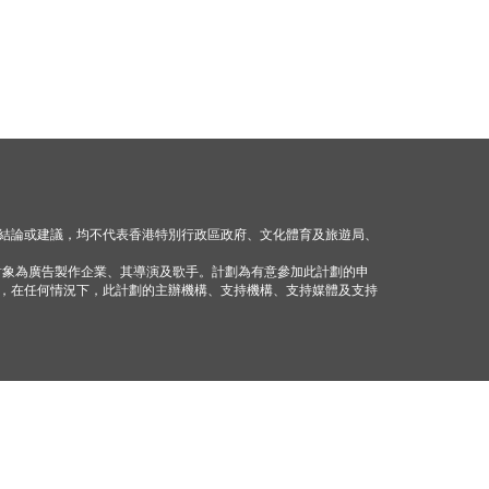
結論或建議，均不代表香港特別行政區政府、文化體育及旅遊局、
對象為廣告製作企業、其導演及歌手。計劃為有意參加此計劃的申
，在任何情況下，此計劃的主辦機構、支持機構、支持媒體及支持