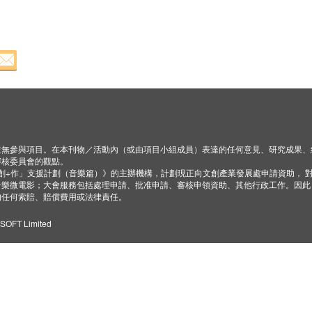
並無參與項目。在本刊物／活動內（或由項目小組成員）表達的任何意見、研究成果、
審核委員會的觀點。
「創+作」支援計劃（音樂篇）》的主辦機構，計劃現正向文創產業發展處申請資助， 
音樂微電影；大會服務包括處理申請、批准申請、審核申領資助、其他行政工作。因此
的任何索賠、賠償費用或法律責任。
ZSOFT Limited