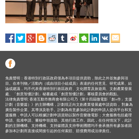
免責聲明：香港特別行政區政府僅為本項目提供資助，除此之外並無參與項
目。在本刊物／活動內（或由項目小組成員）表達的任何意見、研究成果、結
論或建議，均不代表香港特別行政區政府、文化體育及旅遊局、文創產業發展
處、「創意智優計劃」秘書處或「創意智優計劃」審核委員會的觀點。
法律免責聲明: 香港互動市務商會有限公司乃《第十四屆微電影「創+作」支援
計劃（音樂篇）》的主辦機構，計劃現正向文創產業發展處申請資助， 對象為
廣告製作企業、其導演及歌手。計劃為有意參加此計劃的申請人提供平台和支
援服務，申請人可以根據計劃申請資助以製作音樂微電影；大會服務包括處理
申請、批准申請、審核申領資助、其他行政工作。因此，在任何情況下，此計
劃的主辦機構、支持機構、支持媒體及支持學術圑體均不會承擔所有參加者因
參加本計劃而直接或間接引起的任何索賠、賠償費用或法律責任。