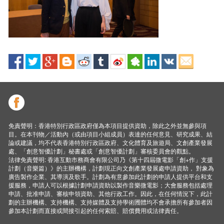
免責聲明：香港特別行政區政府僅為本項目提供資助，除此之外並無參與項
目。在本刊物／活動內（或由項目小組成員）表達的任何意見、研究成果、結
論或建議，均不代表香港特別行政區政府、文化體育及旅遊局、文創產業發展
處、「創意智優計劃」秘書處或「創意智優計劃」審核委員會的觀點。
法律免責聲明: 香港互動市務商會有限公司乃《第十四屆微電影「創+作」支援
計劃（音樂篇）》的主辦機構，計劃現正向文創產業發展處申請資助， 對象為
廣告製作企業、其導演及歌手。計劃為有意參加此計劃的申請人提供平台和支
援服務，申請人可以根據計劃申請資助以製作音樂微電影；大會服務包括處理
申請、批准申請、審核申領資助、其他行政工作。因此，在任何情況下，此計
劃的主辦機構、支持機構、支持媒體及支持學術圑體均不會承擔所有參加者因
參加本計劃而直接或間接引起的任何索賠、賠償費用或法律責任。