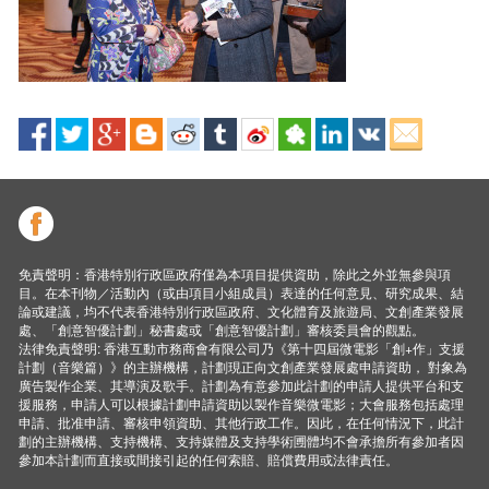
免責聲明：香港特別行政區政府僅為本項目提供資助，除此之外並無參與項
目。在本刊物／活動內（或由項目小組成員）表達的任何意見、研究成果、結
論或建議，均不代表香港特別行政區政府、文化體育及旅遊局、文創產業發展
處、「創意智優計劃」秘書處或「創意智優計劃」審核委員會的觀點。
法律免責聲明: 香港互動市務商會有限公司乃《第十四屆微電影「創+作」支援
計劃（音樂篇）》的主辦機構，計劃現正向文創產業發展處申請資助， 對象為
廣告製作企業、其導演及歌手。計劃為有意參加此計劃的申請人提供平台和支
援服務，申請人可以根據計劃申請資助以製作音樂微電影；大會服務包括處理
申請、批准申請、審核申領資助、其他行政工作。因此，在任何情況下，此計
劃的主辦機構、支持機構、支持媒體及支持學術圑體均不會承擔所有參加者因
參加本計劃而直接或間接引起的任何索賠、賠償費用或法律責任。