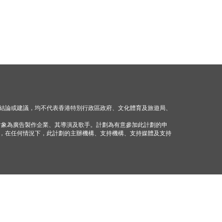
結論或建議，均不代表香港特別行政區政府、文化體育及旅遊局、
對象為廣告製作企業、其導演及歌手。計劃為有意參加此計劃的申
，在任何情況下，此計劃的主辦機構、支持機構、支持媒體及支持