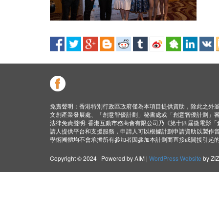
免責聲明：香港特別行政區政府僅為本項目提供資助，除此之外
文創產業發展處、「創意智優計劃」秘書處或「創意智優計劃」
法律免責聲明: 香港互動市務商會有限公司乃《第十四屆微電影
請人提供平台和支援服務，申請人可以根據計劃申請資助以製作
學術圑體均不會承擔所有參加者因參加本計劃而直接或間接引起
Copyright © 2024 | Powered by AIM |
WordPress Website
by ZI