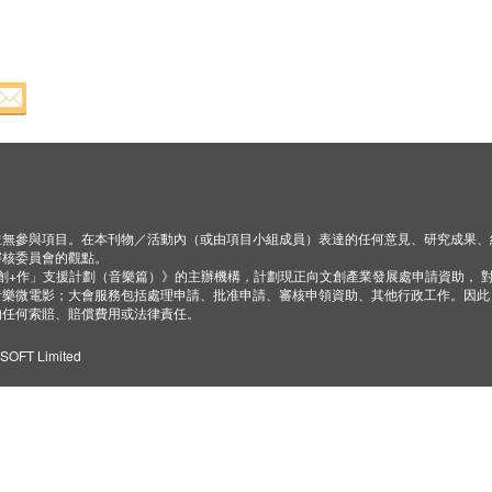
並無參與項目。在本刊物／活動內（或由項目小組成員）表達的任何意見、研究成果、
審核委員會的觀點。
「創+作」支援計劃（音樂篇）》的主辦機構，計劃現正向文創產業發展處申請資助， 
音樂微電影；大會服務包括處理申請、批准申請、審核申領資助、其他行政工作。因此
的任何索賠、賠償費用或法律責任。
ZSOFT Limited