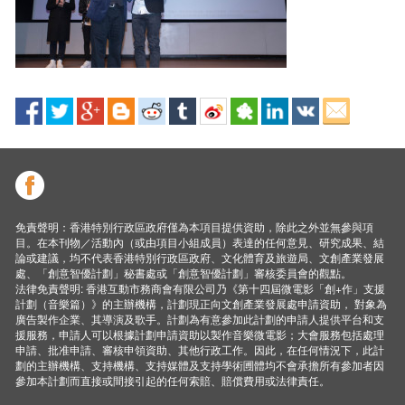
免責聲明：香港特別行政區政府僅為本項目提供資助，除此之外並無參與項
目。在本刊物／活動內（或由項目小組成員）表達的任何意見、研究成果、結
論或建議，均不代表香港特別行政區政府、文化體育及旅遊局、文創產業發展
處、「創意智優計劃」秘書處或「創意智優計劃」審核委員會的觀點。
法律免責聲明: 香港互動市務商會有限公司乃《第十四屆微電影「創+作」支援
計劃（音樂篇）》的主辦機構，計劃現正向文創產業發展處申請資助， 對象為
廣告製作企業、其導演及歌手。計劃為有意參加此計劃的申請人提供平台和支
援服務，申請人可以根據計劃申請資助以製作音樂微電影；大會服務包括處理
申請、批准申請、審核申領資助、其他行政工作。因此，在任何情況下，此計
劃的主辦機構、支持機構、支持媒體及支持學術圑體均不會承擔所有參加者因
參加本計劃而直接或間接引起的任何索賠、賠償費用或法律責任。