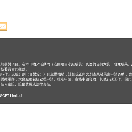
並無參與項目。在本刊物／活動內（或由項目小組成員）表達的任何意見、研究成果、
審核委員會的觀點。
「創+作」支援計劃（音樂篇）》的主辦機構，計劃現正向文創產業發展處申請資助， 
音樂微電影；大會服務包括處理申請、批准申請、審核申領資助、其他行政工作。因此
的任何索賠、賠償費用或法律責任。
ZSOFT Limited