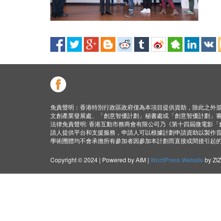
免責聲明：香港特別行政區政府僅為本項目提供資助，除此之外
文創產業發展處、「創意智優計劃」秘書處或「創意智優計劃」
法律免責聲明: 香港互動市務商會有限公司乃《第十四屆微電影
請人提供平台和支援服務，申請人可以根據計劃申請資助以製作
學術圑體均不會承擔所有參加者因參加本計劃而直接或間接引起
Copyright © 2024 | Powered by AIM |
WordPress Website
by ZI