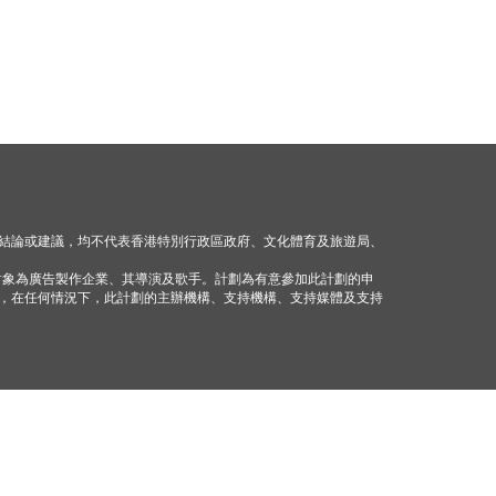
結論或建議，均不代表香港特別行政區政府、文化體育及旅遊局、
對象為廣告製作企業、其導演及歌手。計劃為有意參加此計劃的申
，在任何情況下，此計劃的主辦機構、支持機構、支持媒體及支持