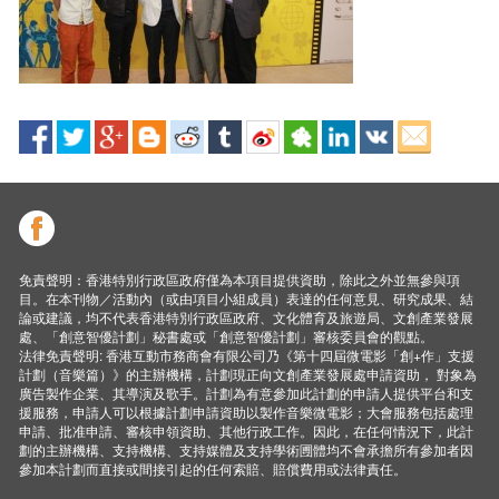
免責聲明：香港特別行政區政府僅為本項目提供資助，除此之外並無參與項
目。在本刊物／活動內（或由項目小組成員）表達的任何意見、研究成果、結
論或建議，均不代表香港特別行政區政府、文化體育及旅遊局、文創產業發展
處、「創意智優計劃」秘書處或「創意智優計劃」審核委員會的觀點。
法律免責聲明: 香港互動市務商會有限公司乃《第十四屆微電影「創+作」支援
計劃（音樂篇）》的主辦機構，計劃現正向文創產業發展處申請資助， 對象為
廣告製作企業、其導演及歌手。計劃為有意參加此計劃的申請人提供平台和支
援服務，申請人可以根據計劃申請資助以製作音樂微電影；大會服務包括處理
申請、批准申請、審核申領資助、其他行政工作。因此，在任何情況下，此計
劃的主辦機構、支持機構、支持媒體及支持學術圑體均不會承擔所有參加者因
參加本計劃而直接或間接引起的任何索賠、賠償費用或法律責任。