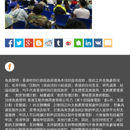
免責聲明：香港特別行政區政府僅為本項目提供資助，除此之外並無參與項
目。在本刊物／活動內（或由項目小組成員）表達的任何意見、研究成果、結
論或建議，均不代表香港特別行政區政府、文化體育及旅遊局、文創產業發展
處、「創意智優計劃」秘書處或「創意智優計劃」審核委員會的觀點。
法律免責聲明: 香港互動市務商會有限公司乃《第十四屆微電影「創+作」支援
計劃（音樂篇）》的主辦機構，計劃現正向文創產業發展處申請資助， 對象為
廣告製作企業、其導演及歌手。計劃為有意參加此計劃的申請人提供平台和支
援服務，申請人可以根據計劃申請資助以製作音樂微電影；大會服務包括處理
申請、批准申請、審核申領資助、其他行政工作。因此，在任何情況下，此計
劃的主辦機構、支持機構、支持媒體及支持學術圑體均不會承擔所有參加者因
參加本計劃而直接或間接引起的任何索賠、賠償費用或法律責任。