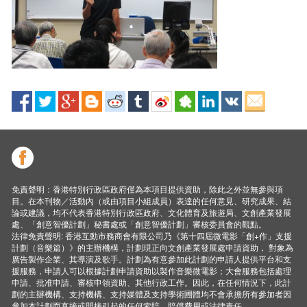
免責聲明：香港特別行政區政府僅為本項目提供資助，除此之外並無參與項
目。在本刊物／活動內（或由項目小組成員）表達的任何意見、研究成果、結
論或建議，均不代表香港特別行政區政府、文化體育及旅遊局、文創產業發展
處、「創意智優計劃」秘書處或「創意智優計劃」審核委員會的觀點。
法律免責聲明: 香港互動市務商會有限公司乃《第十四屆微電影「創+作」支援
計劃（音樂篇）》的主辦機構，計劃現正向文創產業發展處申請資助， 對象為
廣告製作企業、其導演及歌手。計劃為有意參加此計劃的申請人提供平台和支
援服務，申請人可以根據計劃申請資助以製作音樂微電影；大會服務包括處理
申請、批准申請、審核申領資助、其他行政工作。因此，在任何情況下，此計
劃的主辦機構、支持機構、支持媒體及支持學術圑體均不會承擔所有參加者因
參加本計劃而直接或間接引起的任何索賠、賠償費用或法律責任。