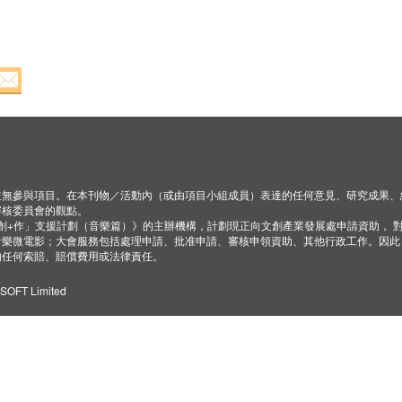
並無參與項目。在本刊物／活動內（或由項目小組成員）表達的任何意見、研究成果、
審核委員會的觀點。
「創+作」支援計劃（音樂篇）》的主辦機構，計劃現正向文創產業發展處申請資助， 
音樂微電影；大會服務包括處理申請、批准申請、審核申領資助、其他行政工作。因此
的任何索賠、賠償費用或法律責任。
ZSOFT Limited