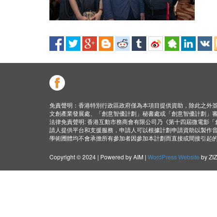
免責聲明：香港特別行政區政府僅為本項目提供資助，除此之外
文創產業發展處、「創意智優計劃」秘書處或「創意智優計劃」
法律免責聲明: 香港互動市務商會有限公司乃《第十四屆微電影
請人提供平台和支援服務，申請人可以根據計劃申請資助以製作
學術圑體均不會承擔所有參加者因參加本計劃而直接或間接引起
Copyright © 2024 | Powered by AIM |
WordPress Website
by ZI