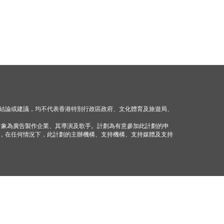
結論或建議，均不代表香港特別行政區政府、文化體育及旅遊局、
對象為廣告製作企業、其導演及歌手。計劃為有意參加此計劃的申
，在任何情況下，此計劃的主辦機構、支持機構、支持媒體及支持