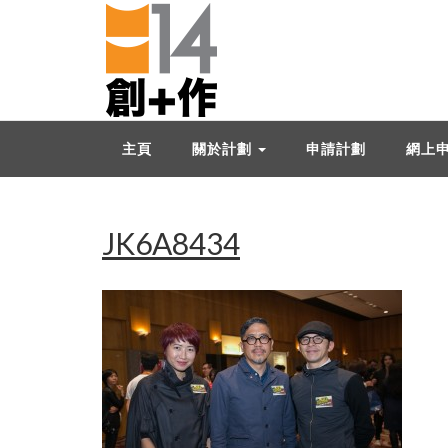
主頁
關於計劃
申請計劃
網上
JK6A8434