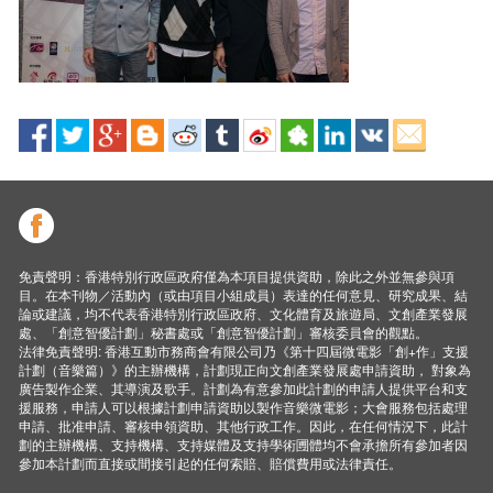
免責聲明：香港特別行政區政府僅為本項目提供資助，除此之外並無參與項
目。在本刊物／活動內（或由項目小組成員）表達的任何意見、研究成果、結
論或建議，均不代表香港特別行政區政府、文化體育及旅遊局、文創產業發展
處、「創意智優計劃」秘書處或「創意智優計劃」審核委員會的觀點。
法律免責聲明: 香港互動市務商會有限公司乃《第十四屆微電影「創+作」支援
計劃（音樂篇）》的主辦機構，計劃現正向文創產業發展處申請資助， 對象為
廣告製作企業、其導演及歌手。計劃為有意參加此計劃的申請人提供平台和支
援服務，申請人可以根據計劃申請資助以製作音樂微電影；大會服務包括處理
申請、批准申請、審核申領資助、其他行政工作。因此，在任何情況下，此計
劃的主辦機構、支持機構、支持媒體及支持學術圑體均不會承擔所有參加者因
參加本計劃而直接或間接引起的任何索賠、賠償費用或法律責任。