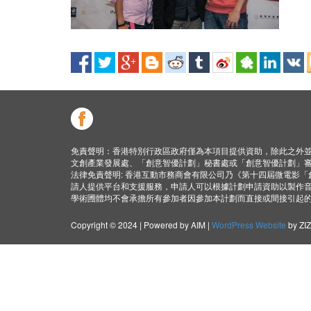
免責聲明：香港特別行政區政府僅為本項目提供資助，除此之外
文創產業發展處、「創意智優計劃」秘書處或「創意智優計劃」
法律免責聲明: 香港互動市務商會有限公司乃《第十四屆微電影
請人提供平台和支援服務，申請人可以根據計劃申請資助以製作
學術圑體均不會承擔所有參加者因參加本計劃而直接或間接引起
Copyright © 2024 | Powered by AIM |
WordPress Website
by ZI