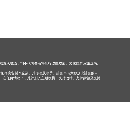
結論或建議，均不代表香港特別行政區政府、文化體育及旅遊局、
對象為廣告製作企業、其導演及歌手。計劃為有意參加此計劃的申
，在任何情況下，此計劃的主辦機構、支持機構、支持媒體及支持