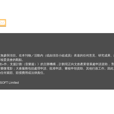
並無參與項目。在本刊物／活動內（或由項目小組成員）表達的任何意見、研究成果、
審核委員會的觀點。
「創+作」支援計劃（音樂篇）》的主辦機構，計劃現正向文創產業發展處申請資助， 
音樂微電影；大會服務包括處理申請、批准申請、審核申領資助、其他行政工作。因此
的任何索賠、賠償費用或法律責任。
ZSOFT Limited