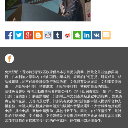
免責聲明：香港特別行政區政府僅為本項目提供資助，除此之外並無參與項
目。在本刊物／活動內（或由項目小組成員）表達的任何意見、研究成果、結
論或建議，均不代表香港特別行政區政府、文化體育及旅遊局、文創產業發展
處、「創意智優計劃」秘書處或「創意智優計劃」審核委員會的觀點。
法律免責聲明: 香港互動市務商會有限公司乃《第十四屆微電影「創+作」支援
計劃（音樂篇）》的主辦機構，計劃現正向文創產業發展處申請資助， 對象為
廣告製作企業、其導演及歌手。計劃為有意參加此計劃的申請人提供平台和支
援服務，申請人可以根據計劃申請資助以製作音樂微電影；大會服務包括處理
申請、批准申請、審核申領資助、其他行政工作。因此，在任何情況下，此計
劃的主辦機構、支持機構、支持媒體及支持學術圑體均不會承擔所有參加者因
參加本計劃而直接或間接引起的任何索賠、賠償費用或法律責任。