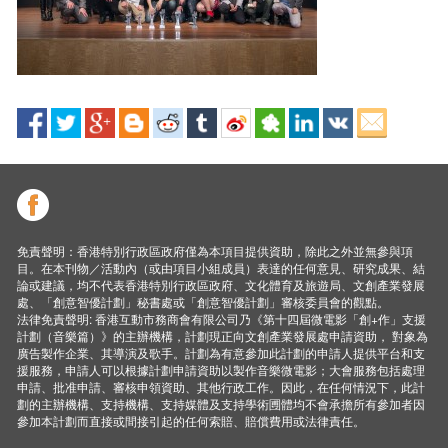
免責聲明：香港特別行政區政府僅為本項目提供資助，除此之外並無參與項
目。在本刊物／活動內（或由項目小組成員）表達的任何意見、研究成果、結
論或建議，均不代表香港特別行政區政府、文化體育及旅遊局、文創產業發展
處、「創意智優計劃」秘書處或「創意智優計劃」審核委員會的觀點。
法律免責聲明: 香港互動市務商會有限公司乃《第十四屆微電影「創+作」支援
計劃（音樂篇）》的主辦機構，計劃現正向文創產業發展處申請資助， 對象為
廣告製作企業、其導演及歌手。計劃為有意參加此計劃的申請人提供平台和支
援服務，申請人可以根據計劃申請資助以製作音樂微電影；大會服務包括處理
申請、批准申請、審核申領資助、其他行政工作。因此，在任何情況下，此計
劃的主辦機構、支持機構、支持媒體及支持學術圑體均不會承擔所有參加者因
參加本計劃而直接或間接引起的任何索賠、賠償費用或法律責任。