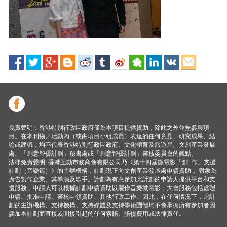
免責聲明：香港特別行政區政府僅為本項目提供資助，除此之外並無參與項
目。在本刊物／活動內（或由項目小組成員）表達的任何意見、研究成果、結
論或建議，均不代表香港特別行政區政府、文化體育及旅遊局、文創產業發展
處、「創意智優計劃」秘書處或「創意智優計劃」審核委員會的觀點。
法律免責聲明: 香港互動市務商會有限公司乃《第十四屆微電影「創+作」支援
計劃（音樂篇）》的主辦機構，計劃現正向文創產業發展處申請資助， 對象為
廣告製作企業、其導演及歌手。計劃為有意參加此計劃的申請人提供平台和支
援服務，申請人可以根據計劃申請資助以製作音樂微電影；大會服務包括處理
申請、批准申請、審核申領資助、其他行政工作。因此，在任何情況下，此計
劃的主辦機構、支持機構、支持媒體及支持學術圑體均不會承擔所有參加者因
參加本計劃而直接或間接引起的任何索賠、賠償費用或法律責任。