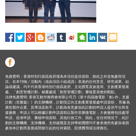
免責聲明：香港特別行政區政府僅為本項目提供資助，除此之外並無參與項
目。在本刊物／活動內（或由項目小組成員）表達的任何意見、研究成果、結
論或建議，均不代表香港特別行政區政府、文化體育及旅遊局、文創產業發展
處、「創意智優計劃」秘書處或「創意智優計劃」審核委員會的觀點。
法律免責聲明: 香港互動市務商會有限公司乃《第十四屆微電影「創+作」支援
計劃（音樂篇）》的主辦機構，計劃現正向文創產業發展處申請資助， 對象為
廣告製作企業、其導演及歌手。計劃為有意參加此計劃的申請人提供平台和支
援服務，申請人可以根據計劃申請資助以製作音樂微電影；大會服務包括處理
申請、批准申請、審核申領資助、其他行政工作。因此，在任何情況下，此計
劃的主辦機構、支持機構、支持媒體及支持學術圑體均不會承擔所有參加者因
參加本計劃而直接或間接引起的任何索賠、賠償費用或法律責任。