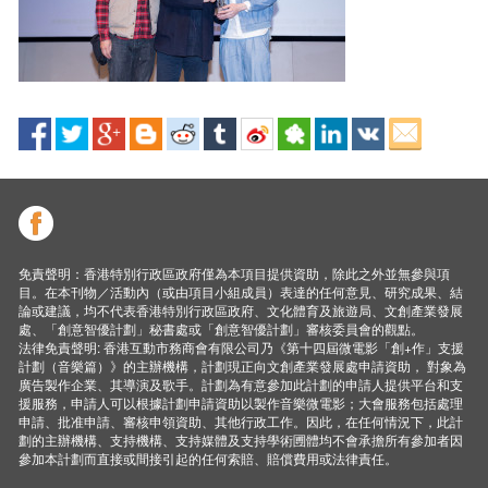
免責聲明：香港特別行政區政府僅為本項目提供資助，除此之外並無參與項
目。在本刊物／活動內（或由項目小組成員）表達的任何意見、研究成果、結
論或建議，均不代表香港特別行政區政府、文化體育及旅遊局、文創產業發展
處、「創意智優計劃」秘書處或「創意智優計劃」審核委員會的觀點。
法律免責聲明: 香港互動市務商會有限公司乃《第十四屆微電影「創+作」支援
計劃（音樂篇）》的主辦機構，計劃現正向文創產業發展處申請資助， 對象為
廣告製作企業、其導演及歌手。計劃為有意參加此計劃的申請人提供平台和支
援服務，申請人可以根據計劃申請資助以製作音樂微電影；大會服務包括處理
申請、批准申請、審核申領資助、其他行政工作。因此，在任何情況下，此計
劃的主辦機構、支持機構、支持媒體及支持學術圑體均不會承擔所有參加者因
參加本計劃而直接或間接引起的任何索賠、賠償費用或法律責任。