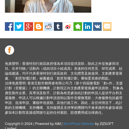
免責聲明：香港特別行政區政府僅為本項目提供資助，除此之外並無參與項
目。在本刊物／活動內（或由項目小組成員）表達的任何意見、研究成果、結
論或建議，均不代表香港特別行政區政府、文化體育及旅遊局、文創產業發展
處、「創意智優計劃」秘書處或「創意智優計劃」審核委員會的觀點。
法律免責聲明: 香港互動市務商會有限公司乃《第十四屆微電影「創+作」支援
計劃（音樂篇）》的主辦機構，計劃現正向文創產業發展處申請資助， 對象為
廣告製作企業、其導演及歌手。計劃為有意參加此計劃的申請人提供平台和支
援服務，申請人可以根據計劃申請資助以製作音樂微電影；大會服務包括處理
申請、批准申請、審核申領資助、其他行政工作。因此，在任何情況下，此計
劃的主辦機構、支持機構、支持媒體及支持學術圑體均不會承擔所有參加者因
參加本計劃而直接或間接引起的任何索賠、賠償費用或法律責任。
Copyright © 2024 | Powered by AIM |
WordPress Website
by ZIZSOFT
Limited