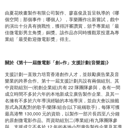
由夏花映畫製作有限公司製作、廖嘉俊及旨呈執導的《哪
個空間；那個事件；哪個人》，享樂團作出新嘗試，戲中
的演出十分具有挑戰性，獲得評審讚賞，頒予專業組「最
佳微電影男主角獎」銅獎。該作品亦同時獲觀眾投選為專
業組「最受歡迎微電影獎」得主。
關於《第十一屆微電影「創
+
作」支援計劃
(
音樂篇
)
》
支援計劃一直致力培育香港創作人才，並鼓勵廣告業及音
樂業的跨界合作。第十一屆支援計劃共設有兩個組別。其
中資助組別一(初創企業組)共有 22 隊團隊參與，各有一間
成立時間不多於六年的本地新成立廣告製作企業、及其一
名擁有不多於六年導演經驗的本地導演，並由大會以抽籤
形式為其配對的歌手/樂隊/組合(以下統稱歌手)，每隊可獲
最高港幣 130,000 元的資助，以製作一部片長四至八分鐘
的原創微電影作品。而資助組別二(專業組)有九隊團隊參
與，支援成立不多於 12 年的本地小型廣告製作企業及其導