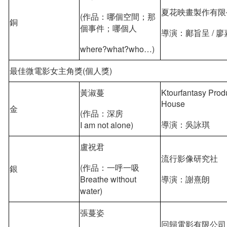
夏花映畫製作有限
(作品：哪個空間；那
銅
個事件；哪個人
導演：鄺旨呈 / 
where?what?who…)
最佳微電影女主角獎(個人獎)
黃淑蔓
Ktourfantasy Prod
House
金
(作品：深房
導演：吳詠琪
I am not alone)
盧祝君
流行影像研究社
(作品：一呼一吸
銀
Breathe without
導演：謝熹朗
water)
張蔓姿
回歸電影有限公司