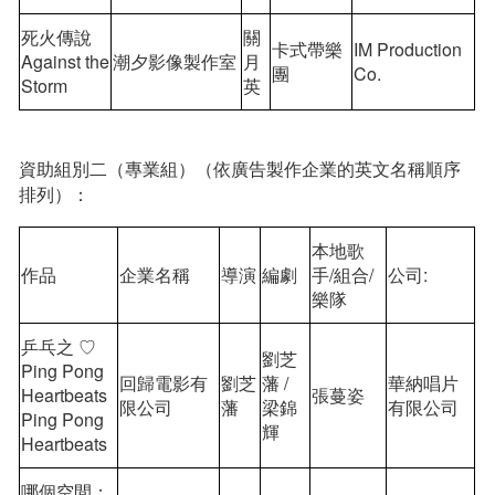
死火傳說
關
卡式帶樂
IM Production
Against the
潮夕影像製作室
月
團
Co.
Storm
英
資助組別二（專業組）（依廣告製作企業的英文名稱順序
排列）：
本地歌
作品
企業名稱
導演
編劇
手/組合/
公司:
樂隊
乒乓之 ♡
劉芝
Ping Pong
回歸電影有
劉芝
藩 /
華納唱片
Heartbeats
張蔓姿
限公司
藩
梁錦
有限公司
Ping Pong
輝
Heartbeats
哪個空間；