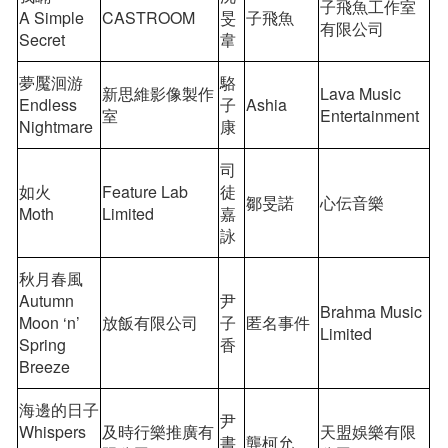
子飛魚工作室
A Simple
CASTROOM
旻
子飛魚
有限公司
Secret
⾱
夢魘洄游
駱
新思維影像製作
Lava Music
Endless
⼦
Ashia
室
Entertainment
Nightmare
康
司
如火
Feature Lab
徒
鄒旻諾
心伝音樂
Moth
Limited
嘉
詠
秋⽉春風
Autumn
尹
Brahma Music
Moon ‘n’
放飯有限公司
⼦
匿名事件
Limited
Spring
香
Breeze
海邊的日子
尹
Whispers
及時行樂推廣有
天盟娛樂有限
書
龔柯允