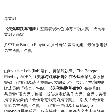
專業
組
《失落時跳草裙舞》
整體表現出色 勇奪三項大獎，成爲專
業組大贏家
片中
The Boogie Playboys演出自然 贏得
同
組
「最佳微電影
男主角獎」金獎
由Invisible Lab (Ilab)製作、黃業龍執導、The Boogie
Playboys演出的
《失落時跳草裙舞》在今屆
專業組別收穫
豐碩，評審認為該片整體表現精彩出色，突出了主演的樂
隊成員的「搞鬼」特點。
《失落時跳草裙舞》
在
專業組一
共勇奪3項大獎，包括「最佳微電影製作大獎」金獎，美術
指導袁俊豪的「最佳微電影美術指導獎」，以及「最佳微
電影男主角獎」金獎。。評審一致認為The Boogie
Playboys幾位成員，各有特點，每一位都盡全力去演好這