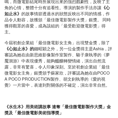
鳴，而微電影結尾時所展現出來的強烈戲劇性，反映了主
角的心情，整體十分有追看性。導演的製作手法亦讓
《心
如止水》
的故事情節透過水的狀態反映出不同的情感，作
品令人動容，故獲頒「最佳微電影製作大獎」銀獎。 同時
獲得觀眾的喜愛，成為該組的「最受歡迎微電影獎」得
主。
今屆初創企業組「最佳微電影女主角」出現雙金獎，除了
《心如止水》的
錢昭穎之外，另一位金獎得主是Ashia，評
審認為她在由新思維影像製作室製作、駱⼦康執導的《夢
魘洄游》中表現優秀，能夠醞釀轉變情緒，演出自然流
露，非常有驚喜，令人印象深刻。至於初創企業組「最佳
微電影女主角」銀獎頒予蘇家欣，評審認為她在由POCO
A POCO PRODUCTION製作、胡文釗執導的《愛的視
覺》一片當中，表達到對關係的不確定，演出非常自然。
《水生木》用美術講故事
連
奪「最佳微電影製作大獎」金
獎及
「最佳
微電影
美術指導獎」