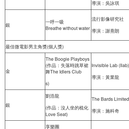
導演：吳詠琪
流行影像研究社
一呼一吸
銀
Breathe without water
導演：謝熹朗
最佳微電影男主角獎(個人獎)
The Boogie Playboys
(作品：失落時跳草裙
Invisible Lab (Ilab
金
舞The Idlers Club
導演：黃業龍
s)
劉浩龍
The Bards Limite
銀
(作品：沒人坐的梳化
導演：施科奇
Love Seat)
享樂團