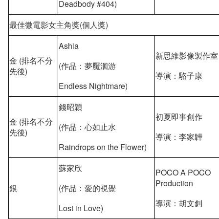
Deadbody #404)
最佳微電影女主角獎(個人獎)
Ashia
新思維影像製作室
金 (排名不分
(作品：夢魘洄游
先後)
導演：駱子康
Endless Nightmare)
錢昭穎
初夏即事創作
金 (排名不分
(作品：心如止水
先後)
導演：李家韡
Raindrops on the Flower)
蘇家欣
POCO A POCO
Production
銀
(作品：愛的視覺
導演：胡文釗
Lost in Love)