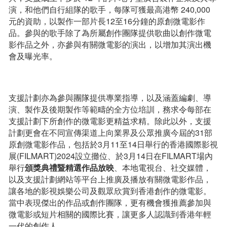
演，和他們自行組隊的歌手，每隊可獲最高港幣 240,000
元的資助，以製作一部片長12至16分鐘的原創微電影作
品。參與的歌手除了為所屬創作團隊提供歌曲以創作微電
影作品之外，亦參與有關微電影的演出，以增加其演出機
會及曝光率。
支援計劃亦為參與團隊提供專業指導，以及涵蓋編劇、導
演、製作及後期製作等範疇的全方位培訓，務求令每部在
支援計劃下所創作的微電影更精益求精。除此以外，支援
計劃更會在不同宣傳渠道上向業界及公眾推廣今屆的31部
原創微電影作品，包括於3月11至14日舉行的香港國際影視
展(FILMART)2024設立攤位、於3月14日在FILMART場內
舉行
頒獎典禮暨精選作品放映
、本地電視台、社交媒體，
以及支援計劃網站等平台上推廣及播放有關微電影作品，
讓各地的影視娛樂公司及觀眾欣賞到香港創作的微電影。
當中表現傑出的作品或創作團隊，更有機會獲推薦參加與
微電影或短片相關的國際比賽，讓更多人認識到香港年輕
一代的創作人。