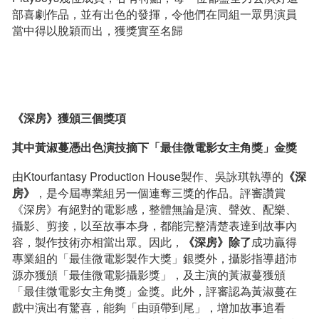
部喜劇作品，並有出色的發揮，令他們在同組一眾男演員
當中得以脫穎而出，獲獎實至名歸
《深房》獲頒三個獎項
其
中黃淑蔓憑出色演技摘下「最佳微電影女主角獎」金獎
由Ktourfantasy Production House製作、吳詠琪執導的
《深
房》
，是今屆專業組另一個連奪三獎的作品。評審讚賞
《深房》有絕對的電影感，整體無論是演、聲效、配樂、
攝影、剪接，以至故事本身，都能完整清楚表達到故事內
容，製作技術亦相當出眾。因此，
《深房》
除了
成功贏得
專業組的「最佳微電影製作大獎」銀獎外，攝影指導趙沛
源亦獲頒「最佳微電影攝影獎」，及主演的黃淑蔓獲頒
「最佳微電影女主角獎」金獎。此外，評審認為黃淑蔓在
戲中演出有驚喜，能夠「由頭帶到尾」，增加故事追看