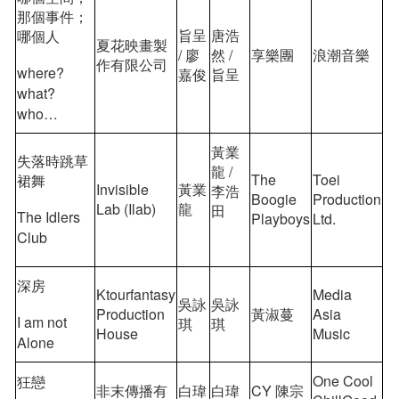
那個事件；
旨呈
唐浩
哪個人
夏花映畫製
/ 廖
然 /
享樂團
浪潮音樂
作有限公司
where?
嘉俊
旨呈
what?
who…
黃業
失落時跳草
龍 /
The
Toei
裙舞
Invisible
黃業
李浩
Boogie
Production
Lab (Ilab)
龍
田
The Idlers
Playboys
Ltd.
Club
深房
Ktourfantasy
Media
吳詠
吳詠
Production
黃淑蔓
Asia
I am not
琪
琪
House
Music
Alone
One Cool
狂戀
非末傳播有
白瑋
白瑋
CY 陳宗