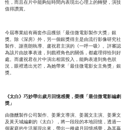
性，而且在片中能夠短時間內表現出心理上的轉變，演技
值得讚賞。
今屆專業組有兩套作品獲頒「最佳微電影製作大獎」銀
獎。除《深房》外，另一個銀獎得主是由流行影像研究社
製作、謝熹朗執導、盧祝君主演的《一呼一吸》。評審認
為該片由故事表達，到戲裡角色的關係，都處理得恰到好
處。而盧祝君在片中演出相當投入，能夠表達到角色狀
況，眼裡透出光芒，為她帶來「最佳微電影女主角獎」銀
獎。
《太白》巧妙帶出歲月回憶感覺，榮獲「最佳微電影編劇
獎」
由微醺製作公司製作、姜秉文導演、姜麗文主演、姜秉文
及黃天城編劇的《太白》，將一段段的本地回憶，透過一
個家庭的生活展現出來，帶出一種歲月回憶感覺，為其贏