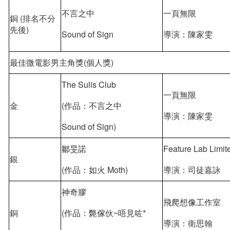
不言之中
一頁無限
銅 (排名不分
先後)
Sound of Sign
導演：陳家雯
最佳微電影男主角獎(個人獎)
The Sulis Club
一頁無限
金
(作品：不言之中
導演：陳家雯
Sound of Sign)
鄒旻諾
Feature Lab Limit
銀
(作品：如火 Moth)
導演：司徒嘉詠
神奇膠
飛爬想像工作室
銅
(作品：斃傢伙~唔見咗*
導演：衛思翰