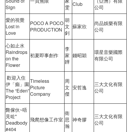
Sound of
一頁無限
家
（亞洲）有限
Club
Sign
雯
公司
愛的視覺
胡
POCO A POCO
尚品娛樂有限
Lost in
文
蘇家欣
PRODUCTION
公司
Love
釗
心如止水
李
Raindrops
環星音樂國際
初夏即事創作
家
錢昭穎
on the
有限公司
韡
Flower
歡迎入住
Timeless
周
伊「癲」園
三大文化有限
Picture
文
安哲逸
The “Eden”
公司
Company
傑
Project
斃傢伙~唔
衛
見咗*
三大文化有限
飛爬想像工作室
思
神奇膠
Deadbody
公司
瀚
#404