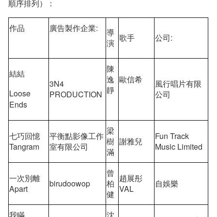
順序排列）：
作品
廣告製作企業:
導
歌手
公司:
演
陳
結結
逸
歐信希
3N4
風行唱片有限
靜
Loose
PRODUCTION
公司
Ends
梁
七巧回憶
平衡點影像工作
Fun Track
樹
謝雅兒
Tangram
室有限公司
Music Limited
滿
曾
一次別離
趙展彤
birudoowop
柏
自娛樂
Apart
VAL
健
我瞞
沈