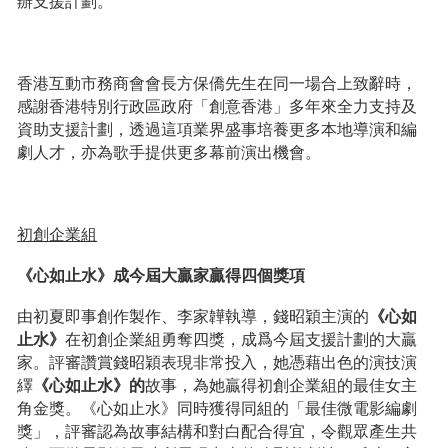
辦支援計劃。
香港互動市務商會會長方保僑先生在同一場合上致辭時，
感謝香港特別行政區政府「創意香港」多年來全力支持及
資助支援計劃，透過這項業界盛事培養更多本地導演和編
劇人才，亦為歌手提供更多幕前演出機會。
初創企業組
《心如止水》成
今屆
大贏家贏得四個獎項
由初夏即事創作製作、李家韡執導，錢昭穎主演的
《心如
止水》
在初創企業組勇奪四獎，成爲今屆支援計劃的大贏
家。評審讚賞錢昭穎表現非常投入，她憑藉出色的演技演
繹
《心如止水》的
故事，為她贏得初創企業組的最佳女主
角金獎。《心如止水》同時獲得同組的「最佳微電影編劇
獎」，評審認為故事結構和對白配合得宜，令觀眾產生共