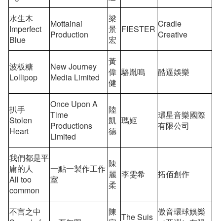
水生木
梁
Mottainai
Cradle
Imperfect
景
FIESTER
Production
Creative
Blue
宏
黃
波板糖
New Journey
偉
駱胤嗚
酷逼娛樂
Lollipop
Media Limited
健
Once Upon A
扒手
陸
Time
環星音樂國際
Stolen
凱
瑪姬
Productions
有限公司
Heart
德
Limited
我們都是平
陳
庸的人
一點一製作工作
麗
李雯希
拓佰創作
All too
室
柔
common
不言之中
陳
傲音環球娛樂
The Suis