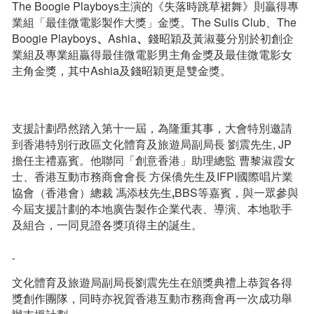
The Boogie Playboys主演的《失落時跳草裙舞》則贏得專
業組「最佳微電影製作大獎」金獎。The Sulis Club、The
Boogie Playboys
、
Ashia
、
錢昭穎及黃淑蔓分別於初創企
業組及專業組贏得最佳微電影男主角金獎及最佳微電影女
主角金獎，其中Ashia及錢昭穎更是雙金獎。
支援計劃昂然踏入第十一屆，為隆重其事，大會特別邀請
到香港特別行政區文化體育及旅遊局副局長 劉震先生, JP
擔任主禮嘉賓。他聯同「創意香港」助理總監 曹黎淑霞女
士、香港互動市務商會會長 方保僑先生及IFPI國際唱片業
協會（香港會）總裁 馮添枝先生
,
BBS等嘉賓，與一眾參與
今屆支援計劃的本地廣告製作企業代表、導演、本地歌手
及組合，一同見證各獎項得主的誕生。
文化體育及旅遊局副局長劉震先生在頒獎典禮上恭賀各得
獎創作團隊，同時亦祝賀香港互動市務商會再一次成功舉