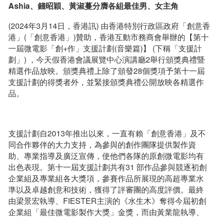
Ashia、錢昭穎、黃淑蔓分膺各組最佳男、女主角
(2024年3月14日，香港訊) 由香港特別行政區政府「創意香
港」(「創意香港」)贊助，香港互動市務商會舉辦的【第十
一屆微電影「創+作」支援計劃(音樂篇)】 (下稱「支援計
劃」) ，今天假香港會議展覽中心演講廳2舉行頒獎典禮暨
精選作品放映。頒獎典禮上除了頒發28個獎項予第十一屆
支援計劃的得獎者外，並緊接頒獎典禮公開放映各精選作
品。
支援計劃自2013年推出以來，一直有賴「創意香港」及不
同合作夥伴的大力支持，為參與的創作團隊提供製作資
助、專業指導及廣泛宣傳，使他們各隊的原創微電影均有
出色表現。第十一屆支援計劃共有31 部作品參與競逐初創
企業組及專業組各大獎項，參賽作品所展現的高超專業水
準以及卓越創意和技術，獲得了評審團的高度評價。最終
由梁景宏執導、FIESTER主演的《水生木》奪得今屆初創
企業組「最佳微電影製作大獎」金獎，而由黃業龍執導、