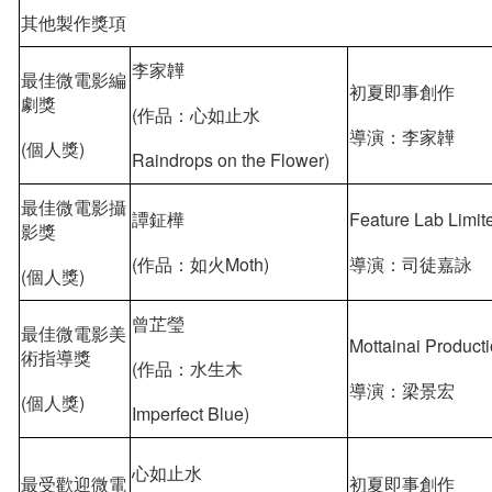
其他製作獎項
李家韡
最佳微電影編
初夏即事創作
劇獎
(作品：心如止水
導演：李家韡
(個人獎)
Raindrops on the Flower)
最佳微電影攝
譚鉦樺
Feature Lab Limit
影獎
(作品：如火Moth)
導演：司徒嘉詠
(個人獎)
曾芷瑩
最佳微電影美
Mottainai Product
術指導獎
(作品：水生木
導演：梁景宏
(個人獎)
Imperfect Blue)
心如止水
最受歡迎微電
初夏即事創作