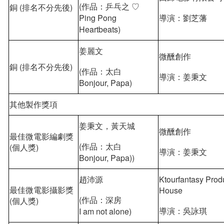
(作品：乒乓之 ♡
銅 (排名不分先後)
Ping Pong
導演：劉芝藩
Heartbeats)
姜麗文
微醺創作
銅 (排名不分先後)
(作品：太⽩
導演：姜秉文
Bonjour, Papa)
其他製作獎項
姜秉⽂，黃天城
微醺創作
最佳微電影編劇獎
(作品：太⽩
(個人獎)
導演：姜秉文
Bonjour, Papa))
趙沛源
Ktourfantasy Prod
最佳微電影攝影獎
House
(作品：深房
(個人獎)
導演：吳詠琪
I am not alone)