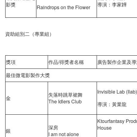
影獎
導演：李家韡
Raindrops on the Flower
資助組別二（專業組）
獎項
作品/得獎者名稱
廣告製作企業及導
最佳微電影製作大獎
Invisible Lab (Ilab
失落時跳草裙舞
金
The Idlers Club
導演：黃業龍
Ktourfantasy Prod
深房
House
銀
I am not alone