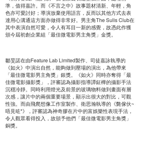
準，值得嘉許。而《不言之中》故事題材清新、年輕，角
色亦可愛討好；導演放棄使用語言，反而以其他方式去表
達用心溝通這方面亦做得非常好。男主角The Sulis Club在
其中表演自然可愛，令人有耳目一新的感覺，故憑此作獲
頒今屆初創企業組「最佳微電影男主角獎」金獎。
鄒旻諾在由Feature Lab Limited製作、司徒嘉詠執導的
《如火》中演出自然，能夠做到壓場的演出，為他帶來
「最佳微電影男主角獎」銀獎。《如火》同時亦奪得「最
佳微電影攝影獎」，評審認為攝影指導譚鉦樺的攝影手法
沉穩冷靜。同時利用燈光及前景的玻璃物料做到畫面有層
次感，讓片中的兩個重要場景，顯示出很大的對比，可觀
性強。而由飛爬想像工作室製作、衛思瀚執導的《斃傢伙~
唔見咗*》，評審認為神奇膠在片中的富娛樂性表現手法，
令人觀眾看得投入，故頒予他們「最佳微電影男主角獎」
銅獎。