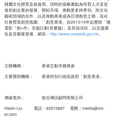
隸屬文化體育及旅遊局。現時的策略重點為培育人才及促
進初創企業的發展、開拓市場、推動更多跨界別、跨文化
藝術領域的合作，以及推動香港成為亞洲創意之都，並在
社會營造創意氛圍。「創意香港」自2013/14年起贊助「微
電影『創+作』支援計劃(音樂篇)」及其他項目，以支援廣
告及音樂業發展。網頁：
http://www.createhk.gov.hk
。
主辦機構： 香港互動市務商會
主要贊助機構： 香港特別行政區政府「創意香港」
傳媒查詢： 俊念傳訊顧問有限公司
Helen Liu 電話：93573867 電郵：media@vis-
pr.com