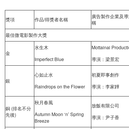
廣告製作企業及導
獎項
作品/得獎者名稱
稱
最佳微電影製作大獎
水生木
Mottainai Product
金
Imperfect Blue
導演：梁景宏
心如止水
初夏即事創作
銀
Raindrops on the Flower
導演：李家韡
秋⽉春風
放飯有限公司
銅 (排名不分
Autumn Moon ‘n’ Spring
先後)
導演：尹子香
Breeze