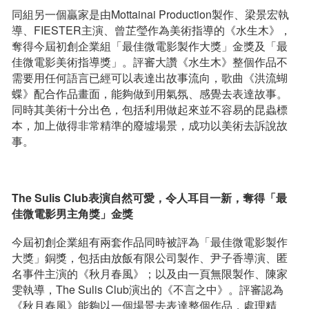
同組另一個贏家是由Mottainai Production製作、梁景宏執
導、FIESTER主演、曾芷瑩作為美術指導的《水生木》，
奪得今屆初創企業組「最佳微電影製作大獎」金獎及「最
佳微電影美術指導獎」。評審大讚《水生木》整個作品不
需要用任何語言已經可以表達出故事流向，歌曲《洪流蝴
蝶》配合作品畫面，能夠做到用氣氛、感覺去表達故事。
同時其美術十分出色，包括利用做起來並不容易的昆蟲標
本，加上做得非常精準的廢墟場景，成功以美術去訴說故
事。
The Sulis Club
表演自然可愛，令人耳目一新，奪得「
最
佳微電影男主角獎」金獎
今屆初創企業組有兩套作品同時被評為「最佳微電影製作
大獎」銅獎，包括由放飯有限公司製作、尹子香導演、匿
名事件主演的《秋月春風》；以及由一頁無限製作、陳家
雯執導，The Sulis Club演出的《不言之中》。評審認為
《秋月春風》能夠以一個場景去表達整個作品，處理精