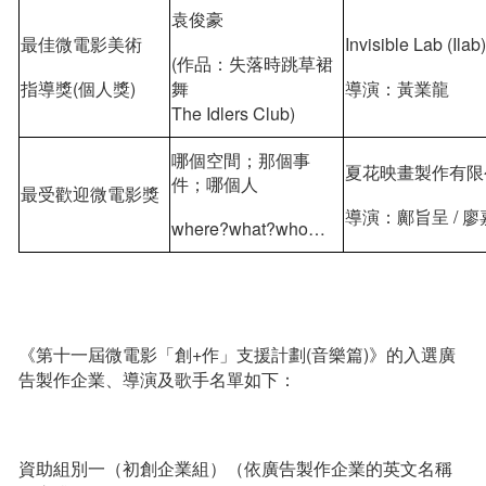
袁俊豪
最佳微電影美術
Invisible Lab (Ilab
(作品：失落時跳草裙
指導獎(個人獎)
舞
導演：黃業龍
The Idlers Club)
哪個空間；那個事
夏花映畫製作有限
件；哪個人
最受歡迎微電影獎
導演：鄺旨呈 / 
where?what?who…
《第十一屆微電影「創+作」支援計劃(音樂篇)》的入選廣
告製作企業、導演及歌手名單如下：
資助組別一（初創企業組）（依廣告製作企業的英文名稱