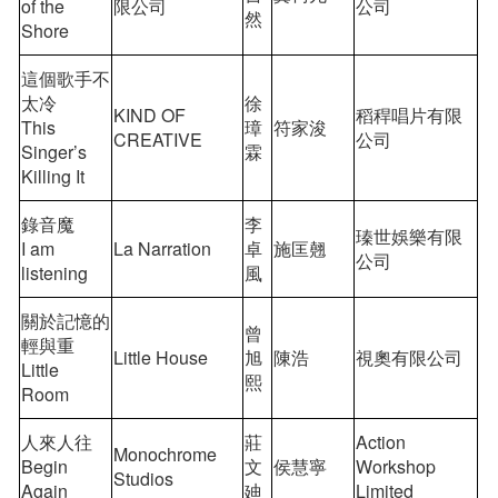
of the
限公司
公司
然
Shore
這個歌手不
太冷
徐
KIND OF
稻稈唱片有限
This
璋
符家浚
CREATIVE
公司
Singer’s
霖
Killing It
錄音魔
李
瑧世娛樂有限
I am
La Narration
卓
施匡翹
公司
listening
風
關於記憶的
曾
輕與重
Little House
旭
陳浩
視奧有限公司
Little
熙
Room
人來人往
莊
Action
Monochrome
Begin
文
侯慧寧
Workshop
Studios
Again
廸
Limited