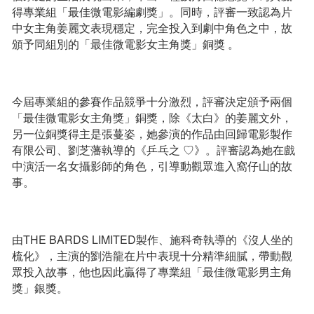
得專業組「最佳微電影編劇獎」。同時，評審一致認為片
中女主角姜麗文表現穩定，完全投入到劇中角色之中，故
頒予同組別的「最佳微電影女主角獎」銅獎 。
今屆專業組的參賽作品競爭十分激烈，評審決定頒予兩個
「最佳微電影女主角獎」銅獎，除《太白》的姜麗文外，
另一位銅獎得主是張蔓姿，她參演的作品由回歸電影製作
有限公司、劉芝藩執導的《乒乓之 ♡》。評審認為她在戲
中演活一名女攝影師的角色，引導動觀眾進入窩仔山的故
事。
由THE BARDS LIMITED製作、施科奇執導的《沒人坐的
梳化》，主演的劉浩龍在片中表現十分精準細膩，帶動觀
眾投入故事，他也因此贏得了專業組「最佳微電影男主角
獎」銀獎。