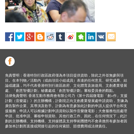
免責聲明：香港特別行政區政府僅為本項目提供資助，除此之外並無參與項
目。在本刊物／活動內（或由項目小組成員）表達的任何意見、研究成果、結
論或建議，均不代表香港特別行政區政府、文化體育及旅遊局、文創產業發展
處、「創意智優計劃」秘書處或「創意智優計劃」審核委員會的觀點。
法律免責聲明: 香港互動市務商會有限公司乃《第十四屆微電影「創+作」支援
計劃（音樂篇）》的主辦機構，計劃現正向文創產業發展處申請資助， 對象為
廣告製作企業、其導演及歌手。計劃為有意參加此計劃的申請人提供平台和支
援服務，申請人可以根據計劃申請資助以製作音樂微電影；大會服務包括處理
申請、批准申請、審核申領資助、其他行政工作。因此，在任何情況下，此計
劃的主辦機構、支持機構、支持媒體及支持學術圑體均不會承擔所有參加者因
參加本計劃而直接或間接引起的任何索賠、賠償費用或法律責任。