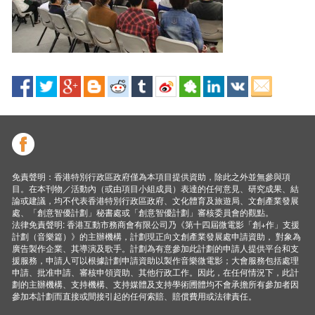
免責聲明：香港特別行政區政府僅為本項目提供資助，除此之外並無參與項
目。在本刊物／活動內（或由項目小組成員）表達的任何意見、研究成果、結
論或建議，均不代表香港特別行政區政府、文化體育及旅遊局、文創產業發展
處、「創意智優計劃」秘書處或「創意智優計劃」審核委員會的觀點。
法律免責聲明: 香港互動市務商會有限公司乃《第十四屆微電影「創+作」支援
計劃（音樂篇）》的主辦機構，計劃現正向文創產業發展處申請資助， 對象為
廣告製作企業、其導演及歌手。計劃為有意參加此計劃的申請人提供平台和支
援服務，申請人可以根據計劃申請資助以製作音樂微電影；大會服務包括處理
申請、批准申請、審核申領資助、其他行政工作。因此，在任何情況下，此計
劃的主辦機構、支持機構、支持媒體及支持學術圑體均不會承擔所有參加者因
參加本計劃而直接或間接引起的任何索賠、賠償費用或法律責任。