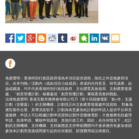
免責聲明：香港特別行政區政府僅為本項目提供資助，除此之外並無參與項
目。在本刊物／活動內（或由項目小組成員）表達的任何意見、研究成果、結
論或建議，均不代表香港特別行政區政府、文化體育及旅遊局、文創產業發展
處、「創意智優計劃」秘書處或「創意智優計劃」審核委員會的觀點。
法律免責聲明: 香港互動市務商會有限公司乃《第十四屆微電影「創+作」支援
計劃（音樂篇）》的主辦機構，計劃現正向文創產業發展處申請資助， 對象為
廣告製作企業、其導演及歌手。計劃為有意參加此計劃的申請人提供平台和支
援服務，申請人可以根據計劃申請資助以製作音樂微電影；大會服務包括處理
申請、批准申請、審核申領資助、其他行政工作。因此，在任何情況下，此計
劃的主辦機構、支持機構、支持媒體及支持學術圑體均不會承擔所有參加者因
參加本計劃而直接或間接引起的任何索賠、賠償費用或法律責任。