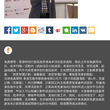
免責聲明：香港特別行政區政府僅為本項目提供資助，除此之外並無參與項
目。在本刊物／活動內（或由項目小組成員）表達的任何意見、研究成果、結
論或建議，均不代表香港特別行政區政府、文化體育及旅遊局、文創產業發展
處、「創意智優計劃」秘書處或「創意智優計劃」審核委員會的觀點。
法律免責聲明: 香港互動市務商會有限公司乃《第十四屆微電影「創+作」支援
計劃（音樂篇）》的主辦機構，計劃現正向文創產業發展處申請資助， 對象為
廣告製作企業、其導演及歌手。計劃為有意參加此計劃的申請人提供平台和支
援服務，申請人可以根據計劃申請資助以製作音樂微電影；大會服務包括處理
申請、批准申請、審核申領資助、其他行政工作。因此，在任何情況下，此計
劃的主辦機構、支持機構、支持媒體及支持學術圑體均不會承擔所有參加者因
參加本計劃而直接或間接引起的任何索賠、賠償費用或法律責任。